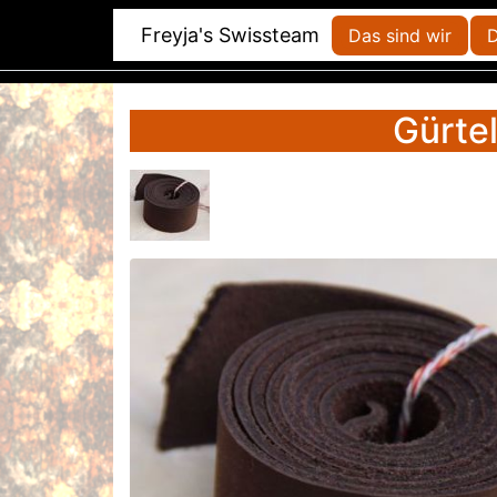
Freyja's Swissteam
Das sind wir
D
Gürte