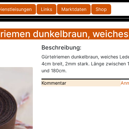
ienstleisungen
Links
Marktdaten
Shop
lriemen dunkelbraun, weiches
Beschreibung:
Gürtelriemen dunkelbraun, weiches Lede
4cm breit, 2mm stark. Länge zwischen 
und 180cm.
Kommentar
Anm