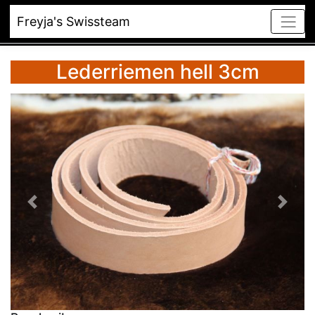
Freyja's Swissteam
Lederriemen hell 3cm
Vorheriges
Nächst